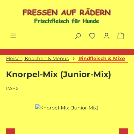
Zum Hauptinhalt springen
War
Fleisch, Knochen & Menüs
Rindfleisch & Mixe
Knorpel-Mix (Junior-Mix)
PAEX
Bildergalerie überspringen