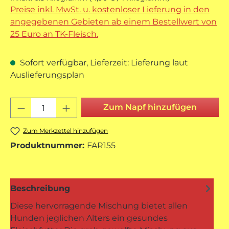
Preise inkl. MwSt. u. kostenloser Lieferung in den
angegebenen Gebieten ab einem Bestellwert von
25 Euro an TK-Fleisch.
Sofort verfügbar, Lieferzeit: Lieferung laut
Auslieferungsplan
Produkt Anzahl: Gib den gewünschten 
Zum Napf hinzufügen
Zum Merkzettel hinzufügen
Produktnummer:
FAR155
Beschreibung
Diese hervorragende Mischung bietet allen
Hunden jeglichen Alters ein gesundes