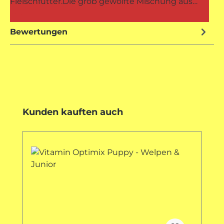
Fleischfutter.Die grob gewolfte Mischung aus…
Mehr
Bewertungen
Produktgalerie überspringen
Kunden kauften auch