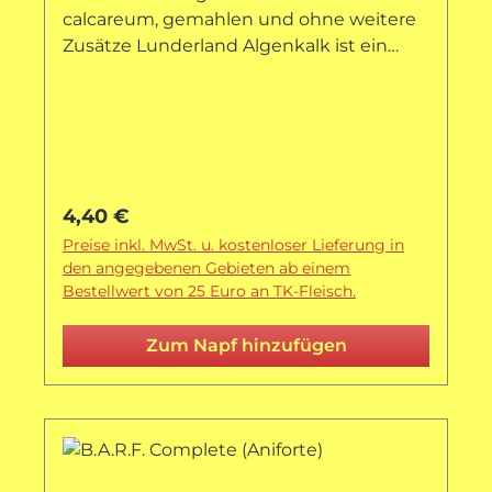
calcareum, gemahlen und ohne weitere
Zusätze Lunderland Algenkalk ist ein
wesentlicher Bestandteil einer
gesunden, fleischbasierten Ernährung. Er
dient als hochwertige, organische
Kalziumquelle mit einer sehr hohen
Bioverfügbarkeit. Insbesondere Hunde
und Katzen, die nicht regelmäßig
Regulärer Preis:
4,40 €
Knochen fressen, profitieren vom
Preise inkl. MwSt. u. kostenloser Lieferung in
Lunderland Algenkalk. Außerdem
den angegebenen Gebieten ab einem
punktet Lunderland Algenkalk durch
Bestellwert von 25 Euro an TK-Fleisch.
sein hohes
Phosphorbindungsvermögen! Bei
Zum Napf hinzufügen
Hunden und Katzen mit
Nierenproblematiken oder generell bei
älteren Tieren entlastet das Füttern von
Algenkalk die Niere. Einzelfuttermittel für
Hunde und Katzen Lunderland Algenkalk