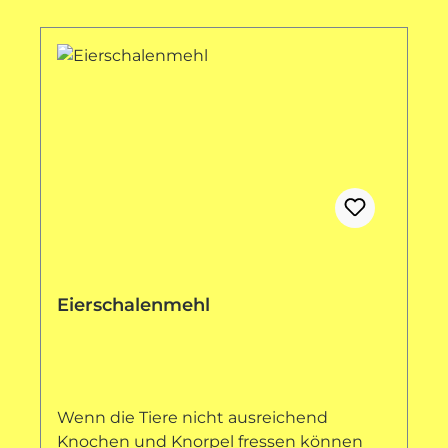
Tägliche Fütterungsempfehlung für
ausgewachsene Hunde: 5 – 10 kg: 0,5 – 1
g 10 – 20 kg: 1 – 1,25 g 20 – 30 kg: 1,25 – 1,5 g
30 – 40 kg: 1,5 – 2 g 40 – 50 kg: 2 – 2,5 g 50
– 60 kg: 2,5 – 3 g 1 Messbecher = ca. 1 g
Sofern keine Knochen gefüttert werde,
können Eierschalen oder Calciumcitrat
zur Calciumversorgung gefüttert werden.
Für eine ausreichende Versorgung mit
Vitamin A und D empfehlen wir
Lebertran (pro Woche ca. 1 TL/10 kg
Körpergewicht).
Eierschalenmehl
Wenn die Tiere nicht ausreichend
Knochen und Knorpel fressen können