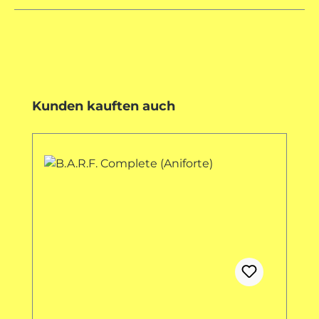
Produktgalerie überspringen
Kunden kauften auch