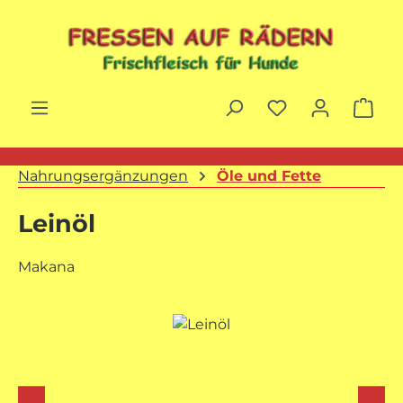
Zum Hauptinhalt springen
War
Nahrungsergänzungen
Öle und Fette
Leinöl
Makana
Bildergalerie überspringen